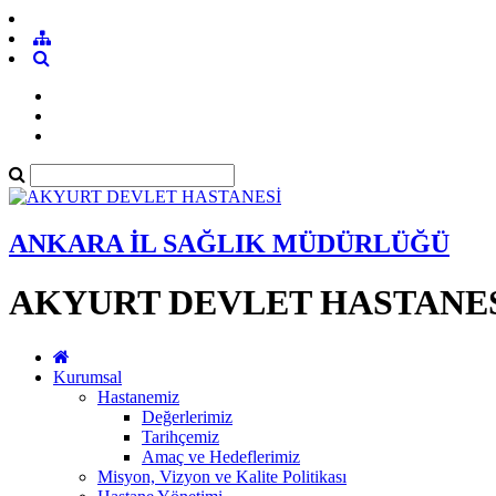
ANKARA İL SAĞLIK MÜDÜRLÜĞÜ
AKYURT DEVLET HASTANE
Kurumsal
Hastanemiz
Değerlerimiz
Tarihçemiz
Amaç ve Hedeflerimiz
Misyon, Vizyon ve Kalite Politikası