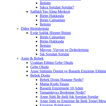
İletişim
Sıkça Sorulan Sorular?
Sağlıklı Yaş Alma Merkezi
Birim Hakkında
Birim Çalışanları
İletişim
Diğer Birimlerimiz
Evde Sağlık Hizmet Birimi
Birim Çalışanları
Birim Hakkında
İletişim
Misyon, Vizyon ve Değerlerimiz
Sık Sorulan Sorular
Anne & Bebek
Uzaktan Eğitim Gebe Okulu
Gebe Okulu
Anne Sütünün Önemi ve Başarılı Emzirme Eğitim
Bebek Dostu
Bebek Dostu Hastane Nedir?
Mama Kodu Yasası
Başarılı Emzirmede 10 Adım
Tamamlayıcı Beslenme Nedir?
Anne Sütü İle ilgili Sık Sorulan Sorular
Anne Sütü ve Emzirme İle İlgili Temel Mesa
Emzirme Politikamız