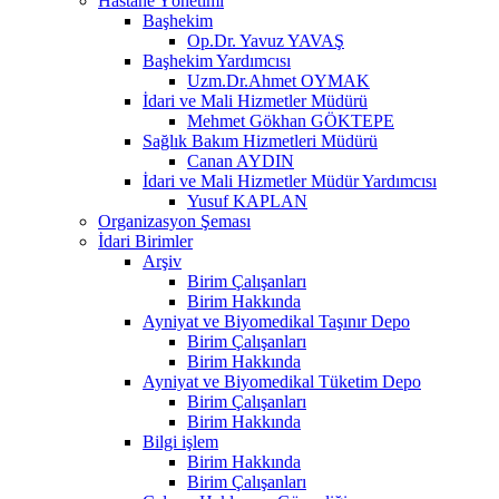
Hastane Yönetimi
Başhekim
Op.Dr. Yavuz YAVAŞ
Başhekim Yardımcısı
Uzm.Dr.Ahmet OYMAK
İdari ve Mali Hizmetler Müdürü
Mehmet Gökhan GÖKTEPE
Sağlık Bakım Hizmetleri Müdürü
Canan AYDIN
İdari ve Mali Hizmetler Müdür Yardımcısı
Yusuf KAPLAN
Organizasyon Şeması
İdari Birimler
Arşiv
Birim Çalışanları
Birim Hakkında
Ayniyat ve Biyomedikal Taşınır Depo
Birim Çalışanları
Birim Hakkında
Ayniyat ve Biyomedikal Tüketim Depo
Birim Çalışanları
Birim Hakkında
Bilgi işlem
Birim Hakkında
Birim Çalışanları