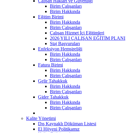
Çalışan Hakları ve Güvenliği
Birim Çalışanları
Birim Hakkında
Eğitim Birimi
Birim Hakkında
Birim Çalışanları
Çalışan Hizmet İçi Eğitimleri
2026 YILI ÇALIŞAN EĞİTİM PLANI
Staj Başvuruları
Enfeksiyon Hemşireliği
Birim Hakkında
Birim Çalışanları
Fatura Birimi
Birim Hakkında
Birim Çalışanları
Gelir Tahakkuk
Birim Hakkında
Birim Çalışanları
Gider Tahakkuk
Birim Hakkında
Birim Çalışanları
Kalite Yönetimi
Dış Kaynaklı Döküman Listesi
El Hijyeni Politikamız