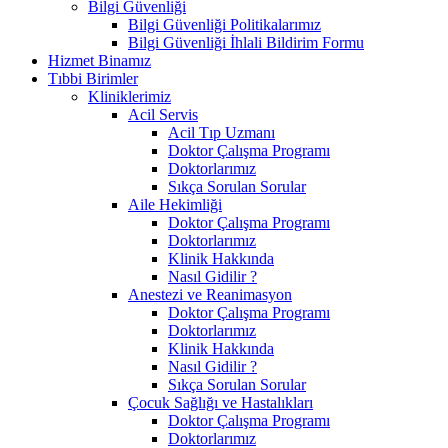
Bilgi Güvenliği
Bilgi Güvenliği Politikalarımız
Bilgi Güvenliği İhlali Bildirim Formu
Hizmet Binamız
Tıbbi Birimler
Kliniklerimiz
Acil Servis
Acil Tıp Uzmanı
Doktor Çalışma Programı
Doktorlarımız
Sıkça Sorulan Sorular
Aile Hekimliği
Doktor Çalışma Programı
Doktorlarımız
Klinik Hakkında
Nasıl Gidilir ?
Anestezi ve Reanimasyon
Doktor Çalışma Programı
Doktorlarımız
Klinik Hakkında
Nasıl Gidilir ?
Sıkça Sorulan Sorular
Çocuk Sağlığı ve Hastalıkları
Doktor Çalışma Programı
Doktorlarımız