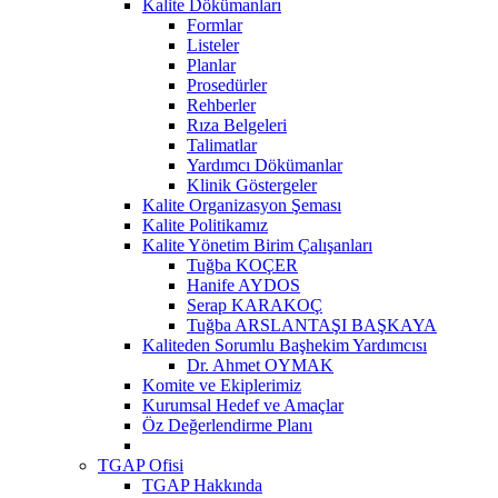
Kalite Dökümanları
Formlar
Listeler
Planlar
Prosedürler
Rehberler
Rıza Belgeleri
Talimatlar
Yardımcı Dökümanlar
Klinik Göstergeler
Kalite Organizasyon Şeması
Kalite Politikamız
Kalite Yönetim Birim Çalışanları
Tuğba KOÇER
Hanife AYDOS
Serap KARAKOÇ
Tuğba ARSLANTAŞI BAŞKAYA
Kaliteden Sorumlu Başhekim Yardımcısı
Dr. Ahmet OYMAK
Komite ve Ekiplerimiz
Kurumsal Hedef ve Amaçlar
Öz Değerlendirme Planı
TGAP Ofisi
TGAP Hakkında