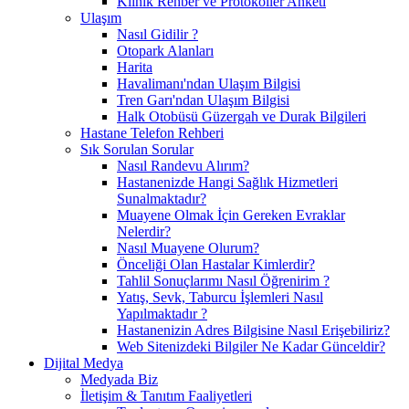
Klinik Rehber ve Protokoller Anketi
Ulaşım
Nasıl Gidilir ?
Otopark Alanları
Harita
Havalimanı'ndan Ulaşım Bilgisi
Tren Garı'ndan Ulaşım Bilgisi
Halk Otobüsü Güzergah ve Durak Bilgileri
Hastane Telefon Rehberi
Sık Sorulan Sorular
Nasıl Randevu Alırım?
Hastanenizde Hangi Sağlık Hizmetleri
Sunalmaktadır?
Muayene Olmak İçin Gereken Evraklar
Nelerdir?
Nasıl Muayene Olurum?
Önceliği Olan Hastalar Kimlerdir?
Tahlil Sonuçlarımı Nasıl Öğrenirim ?
Yatış, Sevk, Taburcu İşlemleri Nasıl
Yapılmaktadır ?
Hastanenizin Adres Bilgisine Nasıl Erişebiliriz?
Web Sitenizdeki Bilgiler Ne Kadar Günceldir?
Dijital Medya
Medyada Biz
İletişim & Tanıtım Faaliyetleri