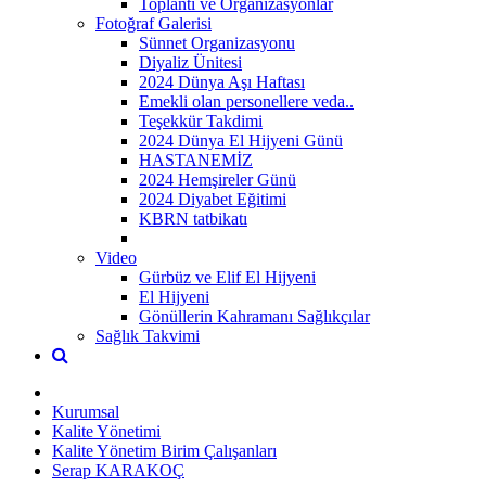
Toplantı ve Organizasyonlar
Fotoğraf Galerisi
Sünnet Organizasyonu
Diyaliz Ünitesi
2024 Dünya Aşı Haftası
Emekli olan personellere veda..
Teşekkür Takdimi
2024 Dünya El Hijyeni Günü
HASTANEMİZ
2024 Hemşireler Günü
2024 Diyabet Eğitimi
KBRN tatbikatı
Video
Gürbüz ve Elif El Hijyeni
El Hijyeni
Gönüllerin Kahramanı Sağlıkçılar
Sağlık Takvimi
Kurumsal
Kalite Yönetimi
Kalite Yönetim Birim Çalışanları
Serap KARAKOÇ