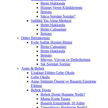
Birim Hakkında
Hizmet Veren Kliniklerimiz
İletişim
Sıkça Sorulan Sorular?
Sağlıklı Yaş Alma Merkezi
Birim Hakkında
Birim Çalışanları
İletişim
Diğer Birimlerimiz
Evde Sağlık Hizmet Birimi
Birim Çalışanları
Birim Hakkında
İletişim
Misyon, Vizyon ve Değerlerimiz
Sık Sorulan Sorular
Anne & Bebek
Uzaktan Eğitim Gebe Okulu
Gebe Okulu
Anne Sütünün Önemi ve Başarılı Emzirme
Eğitimi
Bebek Dostu
Bebek Dostu Hastane Nedir?
Mama Kodu Yasası
Başarılı Emzirmede 10 Adım
Tamamlayıcı Beslenme Nedir?