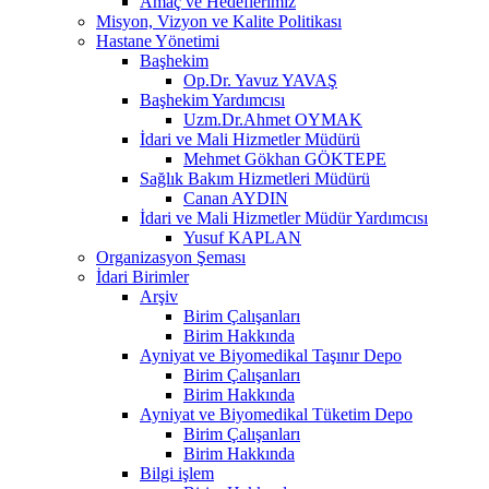
Amaç ve Hedeflerimiz
Misyon, Vizyon ve Kalite Politikası
Hastane Yönetimi
Başhekim
Op.Dr. Yavuz YAVAŞ
Başhekim Yardımcısı
Uzm.Dr.Ahmet OYMAK
İdari ve Mali Hizmetler Müdürü
Mehmet Gökhan GÖKTEPE
Sağlık Bakım Hizmetleri Müdürü
Canan AYDIN
İdari ve Mali Hizmetler Müdür Yardımcısı
Yusuf KAPLAN
Organizasyon Şeması
İdari Birimler
Arşiv
Birim Çalışanları
Birim Hakkında
Ayniyat ve Biyomedikal Taşınır Depo
Birim Çalışanları
Birim Hakkında
Ayniyat ve Biyomedikal Tüketim Depo
Birim Çalışanları
Birim Hakkında
Bilgi işlem