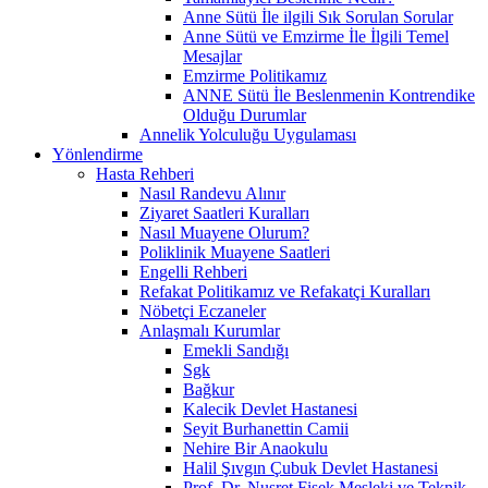
Anne Sütü İle ilgili Sık Sorulan Sorular
Anne Sütü ve Emzirme İle İlgili Temel
Mesajlar
Emzirme Politikamız
ANNE Sütü İle Beslenmenin Kontrendike
Olduğu Durumlar
Annelik Yolculuğu Uygulaması
Yönlendirme
Hasta Rehberi
Nasıl Randevu Alınır
Ziyaret Saatleri Kuralları
Nasıl Muayene Olurum?
Poliklinik Muayene Saatleri
Engelli Rehberi
Refakat Politikamız ve Refakatçi Kuralları
Nöbetçi Eczaneler
Anlaşmalı Kurumlar
Emekli Sandığı
Sgk
Bağkur
Kalecik Devlet Hastanesi
Seyit Burhanettin Camii
Nehire Bir Anaokulu
Halil Şıvgın Çubuk Devlet Hastanesi
Prof. Dr. Nusret Fişek Mesleki ve Teknik