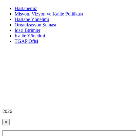
Hastanemiz
Misyon, Vizyon ve Kalite Politikası
Hastane Yönetimi
Organizasyon Şeması
İdari Birimler
Kalite Yönetimi
TGAP Ofisi
2026
×