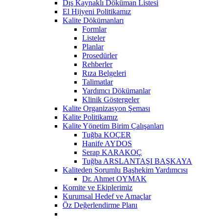
Dış Kaynaklı Döküman Listesi
El Hijyeni Politikamız
Kalite Dökümanları
Formlar
Listeler
Planlar
Prosedürler
Rehberler
Rıza Belgeleri
Talimatlar
Yardımcı Dökümanlar
Klinik Göstergeler
Kalite Organizasyon Şeması
Kalite Politikamız
Kalite Yönetim Birim Çalışanları
Tuğba KOÇER
Hanife AYDOS
Serap KARAKOÇ
Tuğba ARSLANTAŞI BAŞKAYA
Kaliteden Sorumlu Başhekim Yardımcısı
Dr. Ahmet OYMAK
Komite ve Ekiplerimiz
Kurumsal Hedef ve Amaçlar
Öz Değerlendirme Planı