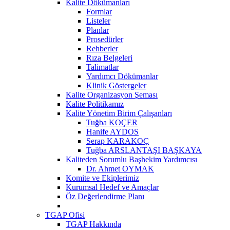
Kalite Dökümanları
Formlar
Listeler
Planlar
Prosedürler
Rehberler
Rıza Belgeleri
Talimatlar
Yardımcı Dökümanlar
Klinik Göstergeler
Kalite Organizasyon Şeması
Kalite Politikamız
Kalite Yönetim Birim Çalışanları
Tuğba KOÇER
Hanife AYDOS
Serap KARAKOÇ
Tuğba ARSLANTAŞI BAŞKAYA
Kaliteden Sorumlu Başhekim Yardımcısı
Dr. Ahmet OYMAK
Komite ve Ekiplerimiz
Kurumsal Hedef ve Amaçlar
Öz Değerlendirme Planı
TGAP Ofisi
TGAP Hakkında