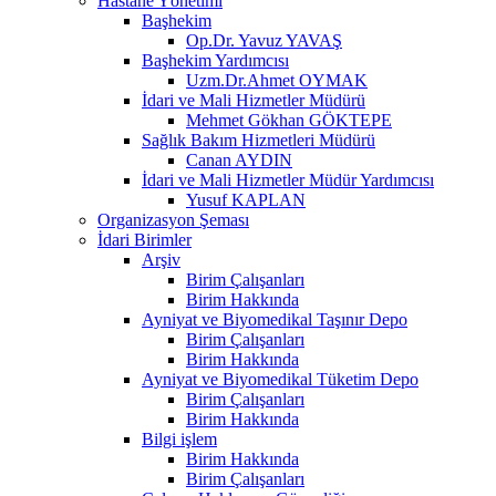
Hastane Yönetimi
Başhekim
Op.Dr. Yavuz YAVAŞ
Başhekim Yardımcısı
Uzm.Dr.Ahmet OYMAK
İdari ve Mali Hizmetler Müdürü
Mehmet Gökhan GÖKTEPE
Sağlık Bakım Hizmetleri Müdürü
Canan AYDIN
İdari ve Mali Hizmetler Müdür Yardımcısı
Yusuf KAPLAN
Organizasyon Şeması
İdari Birimler
Arşiv
Birim Çalışanları
Birim Hakkında
Ayniyat ve Biyomedikal Taşınır Depo
Birim Çalışanları
Birim Hakkında
Ayniyat ve Biyomedikal Tüketim Depo
Birim Çalışanları
Birim Hakkında
Bilgi işlem
Birim Hakkında
Birim Çalışanları