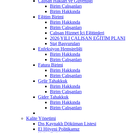
Çalışan Hakları ve Güvenliği
Birim Çalışanları
Birim Hakkında
Eğitim Birimi
Birim Hakkında
Birim Çalışanları
Çalışan Hizmet İçi Eğitimleri
2026 YILI ÇALIŞAN EĞİTİM PLANI
Staj Başvuruları
Enfeksiyon Hemşireliği
Birim Hakkında
Birim Çalışanları
Fatura Birimi
Birim Hakkında
Birim Çalışanları
Gelir Tahakkuk
Birim Hakkında
Birim Çalışanları
Gider Tahakkuk
Birim Hakkında
Birim Çalışanları
Kalite Yönetimi
Dış Kaynaklı Döküman Listesi
El Hijyeni Politikamız