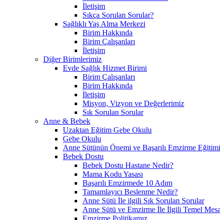
İletişim
Sıkça Sorulan Sorular?
Sağlıklı Yaş Alma Merkezi
Birim Hakkında
Birim Çalışanları
İletişim
Diğer Birimlerimiz
Evde Sağlık Hizmet Birimi
Birim Çalışanları
Birim Hakkında
İletişim
Misyon, Vizyon ve Değerlerimiz
Sık Sorulan Sorular
Anne & Bebek
Uzaktan Eğitim Gebe Okulu
Gebe Okulu
Anne Sütünün Önemi ve Başarılı Emzirme Eğitim
Bebek Dostu
Bebek Dostu Hastane Nedir?
Mama Kodu Yasası
Başarılı Emzirmede 10 Adım
Tamamlayıcı Beslenme Nedir?
Anne Sütü İle ilgili Sık Sorulan Sorular
Anne Sütü ve Emzirme İle İlgili Temel Mesa
Emzirme Politikamız