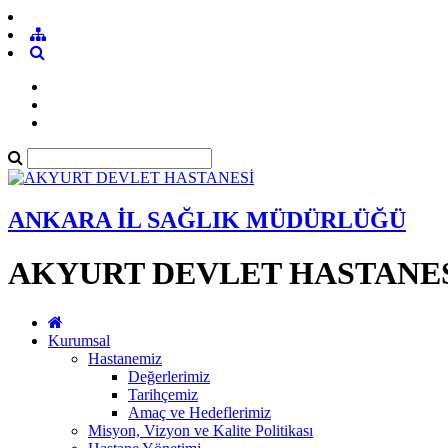
ANKARA İL SAĞLIK MÜDÜRLÜĞÜ
AKYURT DEVLET HASTANE
Kurumsal
Hastanemiz
Değerlerimiz
Tarihçemiz
Amaç ve Hedeflerimiz
Misyon, Vizyon ve Kalite Politikası