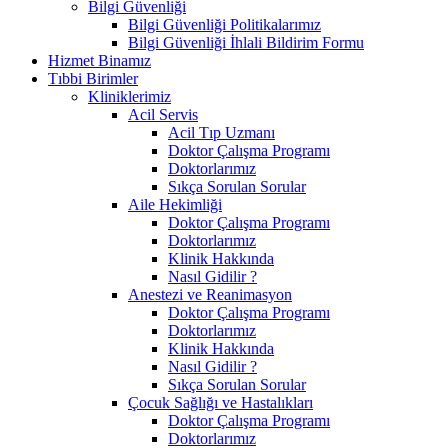
Bilgi Güvenliği
Bilgi Güvenliği Politikalarımız
Bilgi Güvenliği İhlali Bildirim Formu
Hizmet Binamız
Tıbbi Birimler
Kliniklerimiz
Acil Servis
Acil Tıp Uzmanı
Doktor Çalışma Programı
Doktorlarımız
Sıkça Sorulan Sorular
Aile Hekimliği
Doktor Çalışma Programı
Doktorlarımız
Klinik Hakkında
Nasıl Gidilir ?
Anestezi ve Reanimasyon
Doktor Çalışma Programı
Doktorlarımız
Klinik Hakkında
Nasıl Gidilir ?
Sıkça Sorulan Sorular
Çocuk Sağlığı ve Hastalıkları
Doktor Çalışma Programı
Doktorlarımız