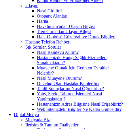
Klinik Rehber ve Protokoller Anketi
Ulaşım
Nasıl Gidilir ?
Otopark Alanları
Harita
Havalimanı'ndan Ulaşım Bilgisi
Tren Garı'ndan Ulaşım Bilgisi
Halk Otobüsü Güzergah ve Durak Bilgileri
Hastane Telefon Rehberi
Sık Sorulan Sorular
Nasıl Randevu Alırım?
Hastanenizde Hangi Sağlık Hizmetleri
Sunalmaktadır?
Muayene Olmak İçin Gereken Evraklar
Nelerdir?
Nasıl Muayene Olurum?
Önceliği Olan Hastalar Kimlerdir?
Tahlil Sonuçlarımı Nasıl Öğrenirim ?
Yatış, Sevk, Taburcu İşlemleri Nasıl
Yapılmaktadır ?
Hastanenizin Adres Bilgisine Nasıl Erişebiliriz?
Web Sitenizdeki Bilgiler Ne Kadar Günceldir?
Dijital Medya
Medyada Biz
İletişim & Tanıtım Faaliyetleri