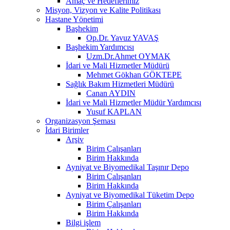
Amaç ve Hedeflerimiz
Misyon, Vizyon ve Kalite Politikası
Hastane Yönetimi
Başhekim
Op.Dr. Yavuz YAVAŞ
Başhekim Yardımcısı
Uzm.Dr.Ahmet OYMAK
İdari ve Mali Hizmetler Müdürü
Mehmet Gökhan GÖKTEPE
Sağlık Bakım Hizmetleri Müdürü
Canan AYDIN
İdari ve Mali Hizmetler Müdür Yardımcısı
Yusuf KAPLAN
Organizasyon Şeması
İdari Birimler
Arşiv
Birim Çalışanları
Birim Hakkında
Ayniyat ve Biyomedikal Taşınır Depo
Birim Çalışanları
Birim Hakkında
Ayniyat ve Biyomedikal Tüketim Depo
Birim Çalışanları
Birim Hakkında
Bilgi işlem