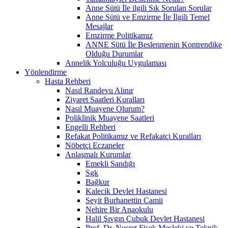
Anne Sütü İle ilgili Sık Sorulan Sorular
Anne Sütü ve Emzirme İle İlgili Temel
Mesajlar
Emzirme Politikamız
ANNE Sütü İle Beslenmenin Kontrendike
Olduğu Durumlar
Annelik Yolculuğu Uygulaması
Yönlendirme
Hasta Rehberi
Nasıl Randevu Alınır
Ziyaret Saatleri Kuralları
Nasıl Muayene Olurum?
Poliklinik Muayene Saatleri
Engelli Rehberi
Refakat Politikamız ve Refakatçi Kuralları
Nöbetçi Eczaneler
Anlaşmalı Kurumlar
Emekli Sandığı
Sgk
Bağkur
Kalecik Devlet Hastanesi
Seyit Burhanettin Camii
Nehire Bir Anaokulu
Halil Şıvgın Çubuk Devlet Hastanesi
Prof. Dr. Nusret Fişek Mesleki ve Teknik