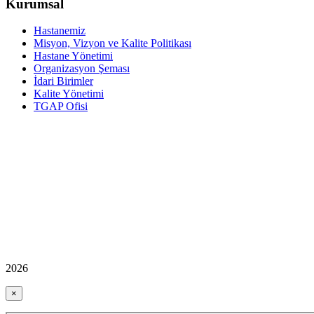
Kurumsal
Hastanemiz
Misyon, Vizyon ve Kalite Politikası
Hastane Yönetimi
Organizasyon Şeması
İdari Birimler
Kalite Yönetimi
TGAP Ofisi
2026
×