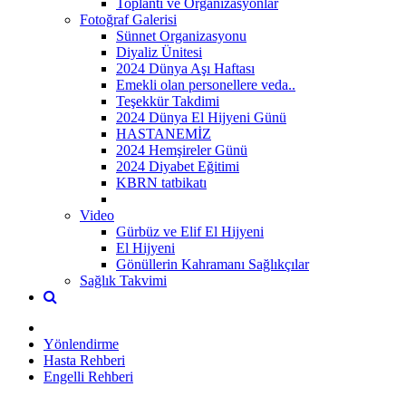
Toplantı ve Organizasyonlar
Fotoğraf Galerisi
Sünnet Organizasyonu
Diyaliz Ünitesi
2024 Dünya Aşı Haftası
Emekli olan personellere veda..
Teşekkür Takdimi
2024 Dünya El Hijyeni Günü
HASTANEMİZ
2024 Hemşireler Günü
2024 Diyabet Eğitimi
KBRN tatbikatı
Video
Gürbüz ve Elif El Hijyeni
El Hijyeni
Gönüllerin Kahramanı Sağlıkçılar
Sağlık Takvimi
Yönlendirme
Hasta Rehberi
Engelli Rehberi