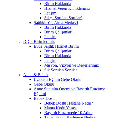
Birim Hakkında
Hizmet Veren Kliniklerimiz
İletişim
Sıkça Sorulan Sorular?
Sağlıklı Yaş Alma Merkezi
Birim Hakkında
Birim Çalışanları
İletişim
Diğer Birimlerimiz
Evde Sağlık Hizmet Birimi
Birim Çalışanları
Birim Hakkında
İletişim
Misyon, Vizyon ve Değerlerimiz
Sık Sorulan Sorular
Anne & Bebek
Uzaktan Eğitim Gebe Okulu
Gebe Okulu
Anne Sütünün Önemi ve Başarılı Emzirme
Eğitimi
Bebek Dostu
Bebek Dostu Hastane Nedir?
Mama Kodu Yasası
Başarılı Emzirmede 10 Adım
Tamamlayıcı Beslenme Nedir?