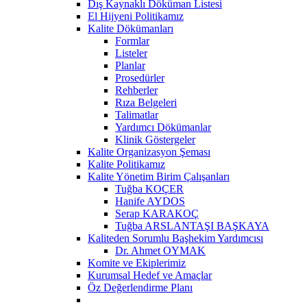
Dış Kaynaklı Döküman Listesi
El Hijyeni Politikamız
Kalite Dökümanları
Formlar
Listeler
Planlar
Prosedürler
Rehberler
Rıza Belgeleri
Talimatlar
Yardımcı Dökümanlar
Klinik Göstergeler
Kalite Organizasyon Şeması
Kalite Politikamız
Kalite Yönetim Birim Çalışanları
Tuğba KOÇER
Hanife AYDOS
Serap KARAKOÇ
Tuğba ARSLANTAŞI BAŞKAYA
Kaliteden Sorumlu Başhekim Yardımcısı
Dr. Ahmet OYMAK
Komite ve Ekiplerimiz
Kurumsal Hedef ve Amaçlar
Öz Değerlendirme Planı