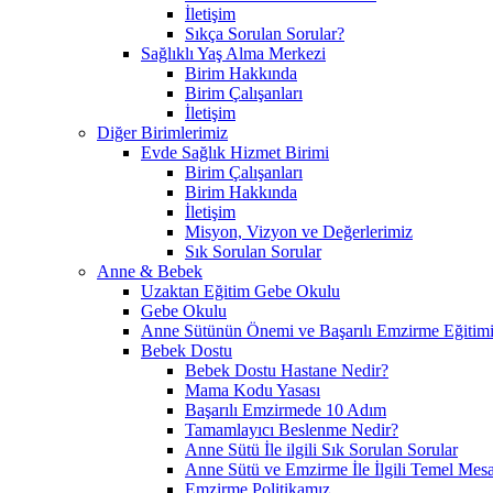
İletişim
Sıkça Sorulan Sorular?
Sağlıklı Yaş Alma Merkezi
Birim Hakkında
Birim Çalışanları
İletişim
Diğer Birimlerimiz
Evde Sağlık Hizmet Birimi
Birim Çalışanları
Birim Hakkında
İletişim
Misyon, Vizyon ve Değerlerimiz
Sık Sorulan Sorular
Anne & Bebek
Uzaktan Eğitim Gebe Okulu
Gebe Okulu
Anne Sütünün Önemi ve Başarılı Emzirme Eğitim
Bebek Dostu
Bebek Dostu Hastane Nedir?
Mama Kodu Yasası
Başarılı Emzirmede 10 Adım
Tamamlayıcı Beslenme Nedir?
Anne Sütü İle ilgili Sık Sorulan Sorular
Anne Sütü ve Emzirme İle İlgili Temel Mesa
Emzirme Politikamız