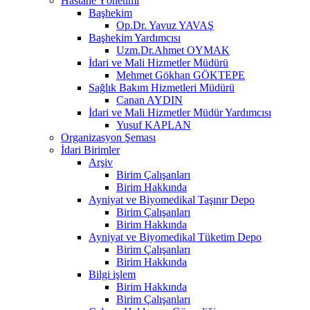
Hastane Yönetimi
Başhekim
Op.Dr. Yavuz YAVAŞ
Başhekim Yardımcısı
Uzm.Dr.Ahmet OYMAK
İdari ve Mali Hizmetler Müdürü
Mehmet Gökhan GÖKTEPE
Sağlık Bakım Hizmetleri Müdürü
Canan AYDIN
İdari ve Mali Hizmetler Müdür Yardımcısı
Yusuf KAPLAN
Organizasyon Şeması
İdari Birimler
Arşiv
Birim Çalışanları
Birim Hakkında
Ayniyat ve Biyomedikal Taşınır Depo
Birim Çalışanları
Birim Hakkında
Ayniyat ve Biyomedikal Tüketim Depo
Birim Çalışanları
Birim Hakkında
Bilgi işlem
Birim Hakkında
Birim Çalışanları