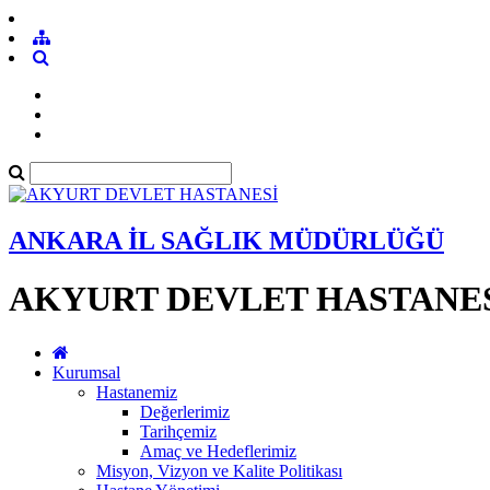
ANKARA İL SAĞLIK MÜDÜRLÜĞÜ
AKYURT DEVLET HASTANE
Kurumsal
Hastanemiz
Değerlerimiz
Tarihçemiz
Amaç ve Hedeflerimiz
Misyon, Vizyon ve Kalite Politikası