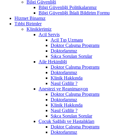
Bilgi Güvenliği
Bilgi Güvenliği Politikalarımız
Bilgi Güvenliği İhlali Bildirim Formu
Hizmet Binamız
Tıbbi Birimler
Kliniklerimiz
Acil Servis
Acil Tıp Uzmanı
Doktor Çalışma Programı
Doktorlarımız
Sıkça Sorulan Sorular
Aile Hekimliği
Doktor Çalışma Programı
Doktorlarımız
Klinik Hakkında
Nasıl Gidilir ?
Anestezi ve Reanimasyon
Doktor Çalışma Programı
Doktorlarımız
Klinik Hakkında
Nasıl Gidilir ?
Sıkça Sorulan Sorular
Çocuk Sağlığı ve Hastalıkları
Doktor Çalışma Programı
Doktorlarımız