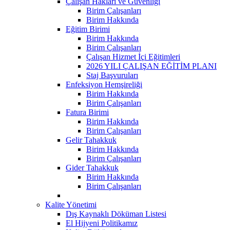
Çalışan Hakları ve Güvenliği
Birim Çalışanları
Birim Hakkında
Eğitim Birimi
Birim Hakkında
Birim Çalışanları
Çalışan Hizmet İçi Eğitimleri
2026 YILI ÇALIŞAN EĞİTİM PLANI
Staj Başvuruları
Enfeksiyon Hemşireliği
Birim Hakkında
Birim Çalışanları
Fatura Birimi
Birim Hakkında
Birim Çalışanları
Gelir Tahakkuk
Birim Hakkında
Birim Çalışanları
Gider Tahakkuk
Birim Hakkında
Birim Çalışanları
Kalite Yönetimi
Dış Kaynaklı Döküman Listesi
El Hijyeni Politikamız