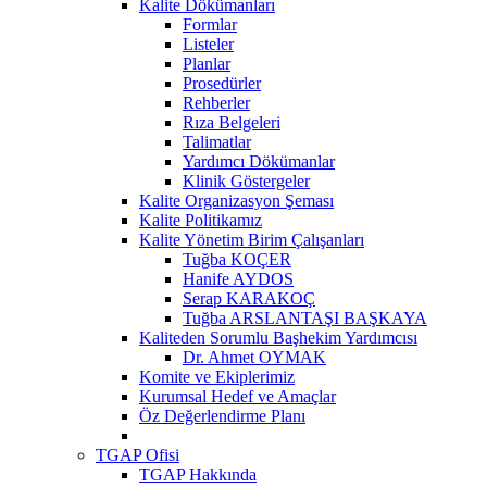
Kalite Dökümanları
Formlar
Listeler
Planlar
Prosedürler
Rehberler
Rıza Belgeleri
Talimatlar
Yardımcı Dökümanlar
Klinik Göstergeler
Kalite Organizasyon Şeması
Kalite Politikamız
Kalite Yönetim Birim Çalışanları
Tuğba KOÇER
Hanife AYDOS
Serap KARAKOÇ
Tuğba ARSLANTAŞI BAŞKAYA
Kaliteden Sorumlu Başhekim Yardımcısı
Dr. Ahmet OYMAK
Komite ve Ekiplerimiz
Kurumsal Hedef ve Amaçlar
Öz Değerlendirme Planı
TGAP Ofisi
TGAP Hakkında