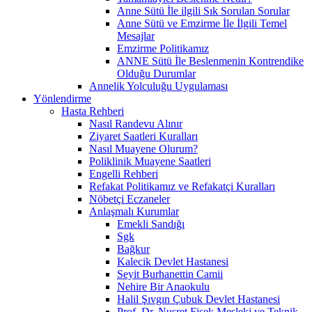
Anne Sütü İle ilgili Sık Sorulan Sorular
Anne Sütü ve Emzirme İle İlgili Temel
Mesajlar
Emzirme Politikamız
ANNE Sütü İle Beslenmenin Kontrendike
Olduğu Durumlar
Annelik Yolculuğu Uygulaması
Yönlendirme
Hasta Rehberi
Nasıl Randevu Alınır
Ziyaret Saatleri Kuralları
Nasıl Muayene Olurum?
Poliklinik Muayene Saatleri
Engelli Rehberi
Refakat Politikamız ve Refakatçi Kuralları
Nöbetçi Eczaneler
Anlaşmalı Kurumlar
Emekli Sandığı
Sgk
Bağkur
Kalecik Devlet Hastanesi
Seyit Burhanettin Camii
Nehire Bir Anaokulu
Halil Şıvgın Çubuk Devlet Hastanesi
Prof. Dr. Nusret Fişek Mesleki ve Teknik