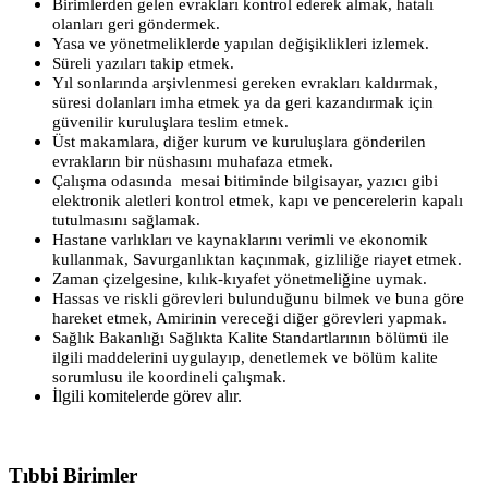
Birimlerden gelen evrakları kontrol ederek almak, hatalı
olanları geri göndermek.
Yasa ve yönetmeliklerde yapılan değişiklikleri izlemek.
Süreli yazıları takip etmek.
Yıl sonlarında arşivlenmesi gereken evrakları kaldırmak,
süresi dolanları imha etmek ya da geri kazandırmak için
güvenilir kuruluşlara teslim etmek.
Üst makamlara, diğer kurum ve kuruluşlara gönderilen
evrakların bir nüshasını muhafaza etmek.
Çalışma odasında mesai bitiminde bilgisayar, yazıcı gibi
elektronik aletleri kontrol etmek, kapı ve pencerelerin kapalı
tutulmasını sağlamak.
Hastane varlıkları ve kaynaklarını verimli ve ekonomik
kullanmak, Savurganlıktan kaçınmak, gizliliğe riayet etmek.
Zaman çizelgesine, kılık-kıyafet yönetmeliğine uymak.
Hassas ve riskli görevleri bulunduğunu bilmek ve buna göre
hareket etmek, Amirinin vereceği diğer görevleri yapmak.
Sağlık Bakanlığı Sağlıkta Kalite Standartlarının bölümü ile
ilgili maddelerini uygulayıp, denetlemek ve bölüm kalite
sorumlusu ile koordineli çalışmak.
İlgili komitelerde görev alır.
Tıbbi Birimler