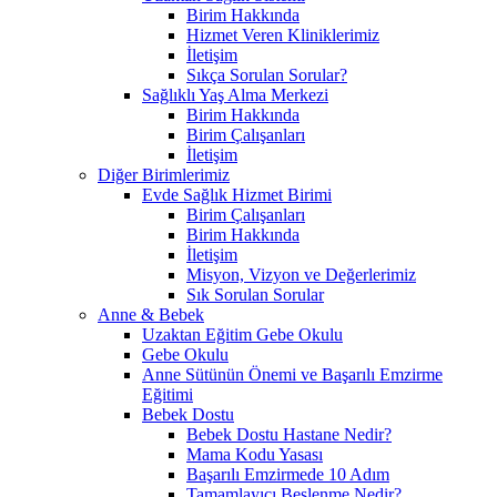
Birim Hakkında
Hizmet Veren Kliniklerimiz
İletişim
Sıkça Sorulan Sorular?
Sağlıklı Yaş Alma Merkezi
Birim Hakkında
Birim Çalışanları
İletişim
Diğer Birimlerimiz
Evde Sağlık Hizmet Birimi
Birim Çalışanları
Birim Hakkında
İletişim
Misyon, Vizyon ve Değerlerimiz
Sık Sorulan Sorular
Anne & Bebek
Uzaktan Eğitim Gebe Okulu
Gebe Okulu
Anne Sütünün Önemi ve Başarılı Emzirme
Eğitimi
Bebek Dostu
Bebek Dostu Hastane Nedir?
Mama Kodu Yasası
Başarılı Emzirmede 10 Adım
Tamamlayıcı Beslenme Nedir?