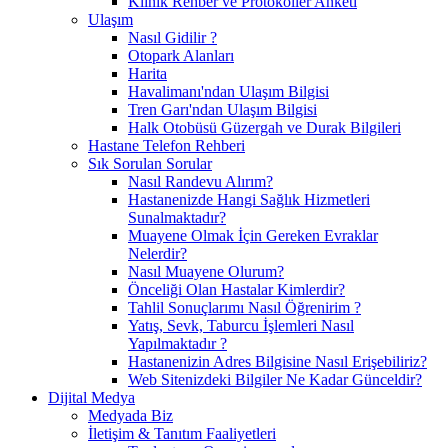
Klinik Rehber ve Protokoller Anketi
Ulaşım
Nasıl Gidilir ?
Otopark Alanları
Harita
Havalimanı'ndan Ulaşım Bilgisi
Tren Garı'ndan Ulaşım Bilgisi
Halk Otobüsü Güzergah ve Durak Bilgileri
Hastane Telefon Rehberi
Sık Sorulan Sorular
Nasıl Randevu Alırım?
Hastanenizde Hangi Sağlık Hizmetleri
Sunalmaktadır?
Muayene Olmak İçin Gereken Evraklar
Nelerdir?
Nasıl Muayene Olurum?
Önceliği Olan Hastalar Kimlerdir?
Tahlil Sonuçlarımı Nasıl Öğrenirim ?
Yatış, Sevk, Taburcu İşlemleri Nasıl
Yapılmaktadır ?
Hastanenizin Adres Bilgisine Nasıl Erişebiliriz?
Web Sitenizdeki Bilgiler Ne Kadar Günceldir?
Dijital Medya
Medyada Biz
İletişim & Tanıtım Faaliyetleri