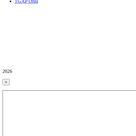
TGAP Ofisi
2026
×