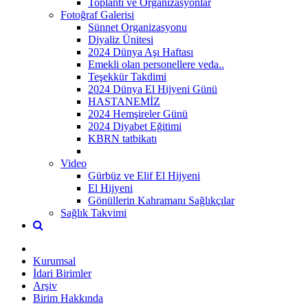
Toplantı ve Organizasyonlar
Fotoğraf Galerisi
Sünnet Organizasyonu
Diyaliz Ünitesi
2024 Dünya Aşı Haftası
Emekli olan personellere veda..
Teşekkür Takdimi
2024 Dünya El Hijyeni Günü
HASTANEMİZ
2024 Hemşireler Günü
2024 Diyabet Eğitimi
KBRN tatbikatı
Video
Gürbüz ve Elif El Hijyeni
El Hijyeni
Gönüllerin Kahramanı Sağlıkçılar
Sağlık Takvimi
Kurumsal
İdari Birimler
Arşiv
Birim Hakkında