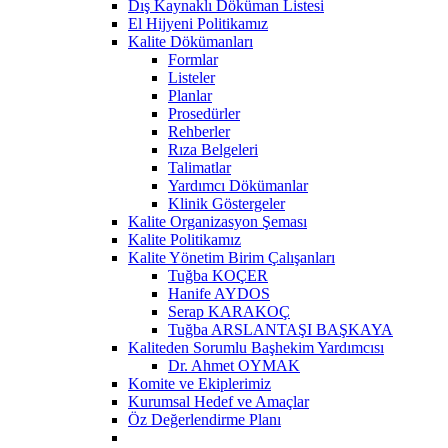
Dış Kaynaklı Döküman Listesi
El Hijyeni Politikamız
Kalite Dökümanları
Formlar
Listeler
Planlar
Prosedürler
Rehberler
Rıza Belgeleri
Talimatlar
Yardımcı Dökümanlar
Klinik Göstergeler
Kalite Organizasyon Şeması
Kalite Politikamız
Kalite Yönetim Birim Çalışanları
Tuğba KOÇER
Hanife AYDOS
Serap KARAKOÇ
Tuğba ARSLANTAŞI BAŞKAYA
Kaliteden Sorumlu Başhekim Yardımcısı
Dr. Ahmet OYMAK
Komite ve Ekiplerimiz
Kurumsal Hedef ve Amaçlar
Öz Değerlendirme Planı