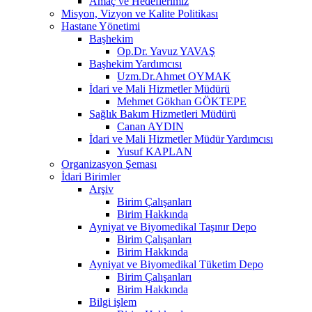
Amaç ve Hedeflerimiz
Misyon, Vizyon ve Kalite Politikası
Hastane Yönetimi
Başhekim
Op.Dr. Yavuz YAVAŞ
Başhekim Yardımcısı
Uzm.Dr.Ahmet OYMAK
İdari ve Mali Hizmetler Müdürü
Mehmet Gökhan GÖKTEPE
Sağlık Bakım Hizmetleri Müdürü
Canan AYDIN
İdari ve Mali Hizmetler Müdür Yardımcısı
Yusuf KAPLAN
Organizasyon Şeması
İdari Birimler
Arşiv
Birim Çalışanları
Birim Hakkında
Ayniyat ve Biyomedikal Taşınır Depo
Birim Çalışanları
Birim Hakkında
Ayniyat ve Biyomedikal Tüketim Depo
Birim Çalışanları
Birim Hakkında
Bilgi işlem