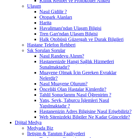
Klinik Rehber ve Protokoller Anketi
Ulaşım
Nasıl Gidilir ?
Otopark Alanları
Harita
Havalimanı'ndan Ulaşım Bilgisi
Tren Garı'ndan Ulaşım Bilgisi
Halk Otobüsü Güzergah ve Durak Bilgileri
Hastane Telefon Rehberi
Sık Sorulan Sorular
Nasıl Randevu Alırım?
Hastanenizde Hangi Sağlık Hizmetleri
Sunalmaktadır?
Muayene Olmak İçin Gereken Evraklar
Nelerdir?
Nasıl Muayene Olurum?
Önceliği Olan Hastalar Kimlerdir?
Tahlil Sonuçlarımı Nasıl Öğrenirim ?
Yatış, Sevk, Taburcu İşlemleri Nasıl
Yapılmaktadır ?
Hastanenizin Adres Bilgisine Nasıl Erişebiliriz?
Web Sitenizdeki Bilgiler Ne Kadar Günceldir?
Dijital Medya
Medyada Biz
İletişim & Tanıtım Faaliyetleri