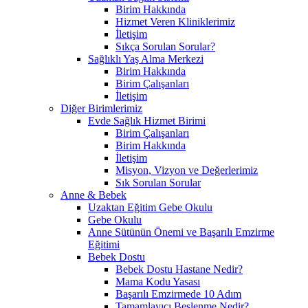
Birim Hakkında
Hizmet Veren Kliniklerimiz
İletişim
Sıkça Sorulan Sorular?
Sağlıklı Yaş Alma Merkezi
Birim Hakkında
Birim Çalışanları
İletişim
Diğer Birimlerimiz
Evde Sağlık Hizmet Birimi
Birim Çalışanları
Birim Hakkında
İletişim
Misyon, Vizyon ve Değerlerimiz
Sık Sorulan Sorular
Anne & Bebek
Uzaktan Eğitim Gebe Okulu
Gebe Okulu
Anne Sütünün Önemi ve Başarılı Emzirme
Eğitimi
Bebek Dostu
Bebek Dostu Hastane Nedir?
Mama Kodu Yasası
Başarılı Emzirmede 10 Adım
Tamamlayıcı Beslenme Nedir?