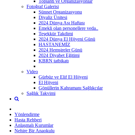
Toplantı ve Organizasyonlar
Fotoğraf Galerisi
Sünnet Organizasyonu
Diyaliz Ünitesi
2024 Dünya Aşı Haftası
Emekli olan personellere veda..
Teşekkür Takdimi
2024 Dünya El Hijyeni Günü
HASTANEMİZ
2024 Hemşireler Günü
2024 Diyabet Eğitimi
KBRN tatbikatı
Video
Gürbüz ve Elif El Hijyeni
El Hijyeni
Gönüllerin Kahramanı Sağlıkçılar
Sağlık Takvimi
Yönlendirme
Hasta Rehberi
Anlaşmalı Kurumlar
Nehire Bir Anaokulu