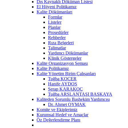
Dış Kaynaklı Döküman Listesi
El Hijyeni Politikamız
Kalite Dökümanları
Formlar
Listeler
Planlar
Prosedürler
Rehberler
Rıza Belgeleri
Talimatlar
Yardımcı Dökümanlar
Klinik Göstergeler
Kalite Organizasyon Şeması
Kalite Politikamız
Kalite Yönetim Birim Çalışanları
Tuğba KOÇER
Hanife AYDOS
Serap KARAKOÇ
Tuğba ARSLANTAŞI BAŞKAYA
Kaliteden Sorumlu Başhekim Yardımcısı
Dr. Ahmet OYMAK
Komite ve Ekiplerimiz
Kurumsal Hedef ve Amaçlar
Öz Değerlendirme Planı