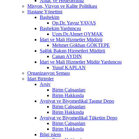
Amaç ve Hedeflerimiz
Misyon, Vizyon ve Kalite Politikası
Hastane Yönetimi
Başhekim
Op.Dr. Yavuz YAVAŞ
Başhekim Yardımcısı
Uzm.Dr.Ahmet OYMAK
İdari ve Mali Hizmetler Müdürü
Mehmet Gökhan GÖKTEPE
Sağlık Bakım Hizmetleri Müdürü
Canan AYDIN
İdari ve Mali Hizmetler Müdür Yardımcısı
Yusuf KAPLAN
Organizasyon Şeması
İdari Birimler
Arşiv
Birim Çalışanları
Birim Hakkında
Ayniyat ve Biyomedikal Taşınır Depo
Birim Çalışanları
Birim Hakkında
Ayniyat ve Biyomedikal Tüketim Depo
Birim Çalışanları
Birim Hakkında
Bilgi işlem