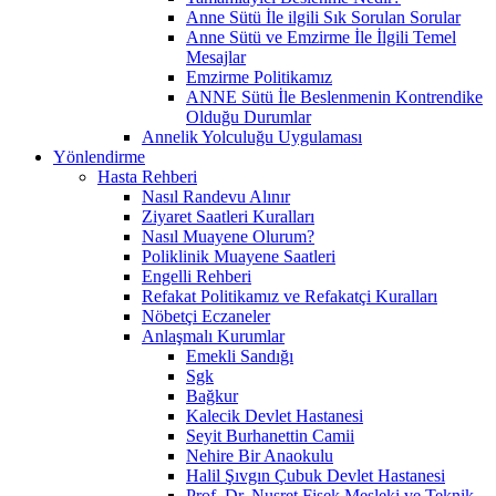
Anne Sütü İle ilgili Sık Sorulan Sorular
Anne Sütü ve Emzirme İle İlgili Temel
Mesajlar
Emzirme Politikamız
ANNE Sütü İle Beslenmenin Kontrendike
Olduğu Durumlar
Annelik Yolculuğu Uygulaması
Yönlendirme
Hasta Rehberi
Nasıl Randevu Alınır
Ziyaret Saatleri Kuralları
Nasıl Muayene Olurum?
Poliklinik Muayene Saatleri
Engelli Rehberi
Refakat Politikamız ve Refakatçi Kuralları
Nöbetçi Eczaneler
Anlaşmalı Kurumlar
Emekli Sandığı
Sgk
Bağkur
Kalecik Devlet Hastanesi
Seyit Burhanettin Camii
Nehire Bir Anaokulu
Halil Şıvgın Çubuk Devlet Hastanesi
Prof. Dr. Nusret Fişek Mesleki ve Teknik