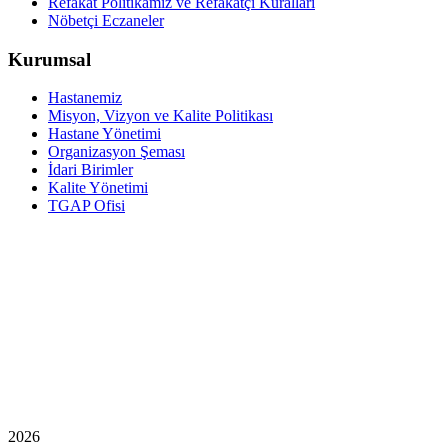
Refakat Politikamız ve Refakatçi Kuralları
Nöbetçi Eczaneler
Kurumsal
Hastanemiz
Misyon, Vizyon ve Kalite Politikası
Hastane Yönetimi
Organizasyon Şeması
İdari Birimler
Kalite Yönetimi
TGAP Ofisi
2026