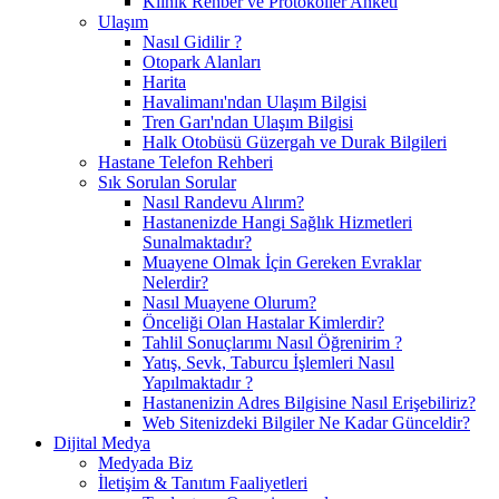
Klinik Rehber ve Protokoller Anketi
Ulaşım
Nasıl Gidilir ?
Otopark Alanları
Harita
Havalimanı'ndan Ulaşım Bilgisi
Tren Garı'ndan Ulaşım Bilgisi
Halk Otobüsü Güzergah ve Durak Bilgileri
Hastane Telefon Rehberi
Sık Sorulan Sorular
Nasıl Randevu Alırım?
Hastanenizde Hangi Sağlık Hizmetleri
Sunalmaktadır?
Muayene Olmak İçin Gereken Evraklar
Nelerdir?
Nasıl Muayene Olurum?
Önceliği Olan Hastalar Kimlerdir?
Tahlil Sonuçlarımı Nasıl Öğrenirim ?
Yatış, Sevk, Taburcu İşlemleri Nasıl
Yapılmaktadır ?
Hastanenizin Adres Bilgisine Nasıl Erişebiliriz?
Web Sitenizdeki Bilgiler Ne Kadar Günceldir?
Dijital Medya
Medyada Biz
İletişim & Tanıtım Faaliyetleri