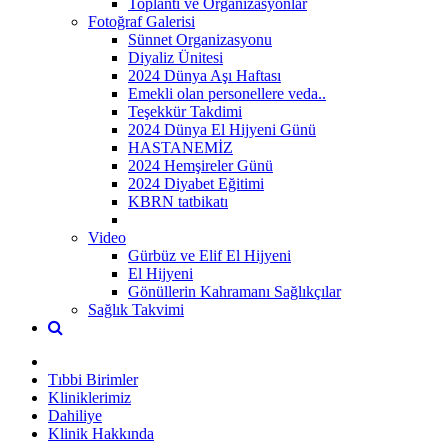
Toplantı ve Organizasyonlar
Fotoğraf Galerisi
Sünnet Organizasyonu
Diyaliz Ünitesi
2024 Dünya Aşı Haftası
Emekli olan personellere veda..
Teşekkür Takdimi
2024 Dünya El Hijyeni Günü
HASTANEMİZ
2024 Hemşireler Günü
2024 Diyabet Eğitimi
KBRN tatbikatı
Video
Gürbüz ve Elif El Hijyeni
El Hijyeni
Gönüllerin Kahramanı Sağlıkçılar
Sağlık Takvimi
Tıbbi Birimler
Kliniklerimiz
Dahiliye
Klinik Hakkında