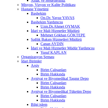
Amaç ve Hedeflerimiz
Misyon, Vizyon ve Kalite Politikası
Hastane Yönetimi
Başhekim
Op.Dr. Yavuz YAVAŞ
Başhekim Yardımcısı
Uzm.Dr.Ahmet OYMAK
İdari ve Mali Hizmetler Müdürü
Mehmet Gökhan GÖKTEPE
Sağlık Bakım Hizmetleri Müdürü
Canan AYDIN
İdari ve Mali Hizmetler Müdür Yardımcısı
Yusuf KAPLAN
Organizasyon Şeması
İdari Birimler
Arşiv
Birim Çalışanları
Birim Hakkında
Ayniyat ve Biyomedikal Taşınır Depo
Birim Çalışanları
Birim Hakkında
Ayniyat ve Biyomedikal Tüketim Depo
Birim Çalışanları
Birim Hakkında
Bilgi işlem