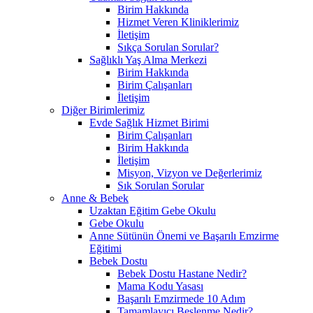
Birim Hakkında
Hizmet Veren Kliniklerimiz
İletişim
Sıkça Sorulan Sorular?
Sağlıklı Yaş Alma Merkezi
Birim Hakkında
Birim Çalışanları
İletişim
Diğer Birimlerimiz
Evde Sağlık Hizmet Birimi
Birim Çalışanları
Birim Hakkında
İletişim
Misyon, Vizyon ve Değerlerimiz
Sık Sorulan Sorular
Anne & Bebek
Uzaktan Eğitim Gebe Okulu
Gebe Okulu
Anne Sütünün Önemi ve Başarılı Emzirme
Eğitimi
Bebek Dostu
Bebek Dostu Hastane Nedir?
Mama Kodu Yasası
Başarılı Emzirmede 10 Adım
Tamamlayıcı Beslenme Nedir?