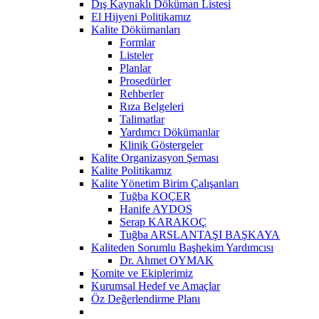
Dış Kaynaklı Döküman Listesi
El Hijyeni Politikamız
Kalite Dökümanları
Formlar
Listeler
Planlar
Prosedürler
Rehberler
Rıza Belgeleri
Talimatlar
Yardımcı Dökümanlar
Klinik Göstergeler
Kalite Organizasyon Şeması
Kalite Politikamız
Kalite Yönetim Birim Çalışanları
Tuğba KOÇER
Hanife AYDOS
Serap KARAKOÇ
Tuğba ARSLANTAŞI BAŞKAYA
Kaliteden Sorumlu Başhekim Yardımcısı
Dr. Ahmet OYMAK
Komite ve Ekiplerimiz
Kurumsal Hedef ve Amaçlar
Öz Değerlendirme Planı