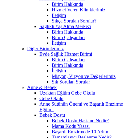
Birim Hakkında
Hizmet Veren Kliniklerimiz
İletişim
Sıkça Sorulan Sorular?
Sağlıklı Yaş Alma Merkezi
Birim Hakkında
Birim Çalışanları
İletişim
Diğer Birimlerimiz
Evde Sağlık Hizmet Birimi
Birim Çalışanları
Birim Hakkında
İletişim
Misyon, Vizyon ve Değerlerimiz
Sık Sorulan Sorular
Anne & Bebek
Uzaktan Eğitim Gebe Okulu
Gebe Okulu
Anne Sütünün Önemi ve Başarılı Emzirme
Eğitimi
Bebek Dostu
Bebek Dostu Hastane Nedir?
Mama Kodu Yasası
Başarılı Emzirmede 10 Adım
Tamamlayıcı Beslenme Nedir?