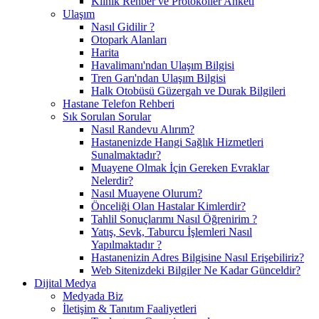
Klinik Rehber ve Protokoller Anketi
Ulaşım
Nasıl Gidilir ?
Otopark Alanları
Harita
Havalimanı'ndan Ulaşım Bilgisi
Tren Garı'ndan Ulaşım Bilgisi
Halk Otobüsü Güzergah ve Durak Bilgileri
Hastane Telefon Rehberi
Sık Sorulan Sorular
Nasıl Randevu Alırım?
Hastanenizde Hangi Sağlık Hizmetleri
Sunalmaktadır?
Muayene Olmak İçin Gereken Evraklar
Nelerdir?
Nasıl Muayene Olurum?
Önceliği Olan Hastalar Kimlerdir?
Tahlil Sonuçlarımı Nasıl Öğrenirim ?
Yatış, Sevk, Taburcu İşlemleri Nasıl
Yapılmaktadır ?
Hastanenizin Adres Bilgisine Nasıl Erişebiliriz?
Web Sitenizdeki Bilgiler Ne Kadar Günceldir?
Dijital Medya
Medyada Biz
İletişim & Tanıtım Faaliyetleri