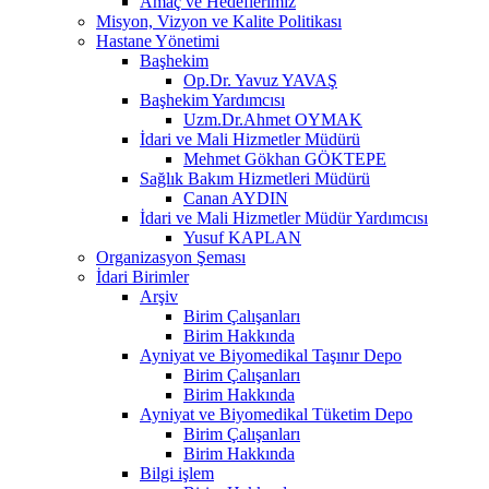
Amaç ve Hedeflerimiz
Misyon, Vizyon ve Kalite Politikası
Hastane Yönetimi
Başhekim
Op.Dr. Yavuz YAVAŞ
Başhekim Yardımcısı
Uzm.Dr.Ahmet OYMAK
İdari ve Mali Hizmetler Müdürü
Mehmet Gökhan GÖKTEPE
Sağlık Bakım Hizmetleri Müdürü
Canan AYDIN
İdari ve Mali Hizmetler Müdür Yardımcısı
Yusuf KAPLAN
Organizasyon Şeması
İdari Birimler
Arşiv
Birim Çalışanları
Birim Hakkında
Ayniyat ve Biyomedikal Taşınır Depo
Birim Çalışanları
Birim Hakkında
Ayniyat ve Biyomedikal Tüketim Depo
Birim Çalışanları
Birim Hakkında
Bilgi işlem