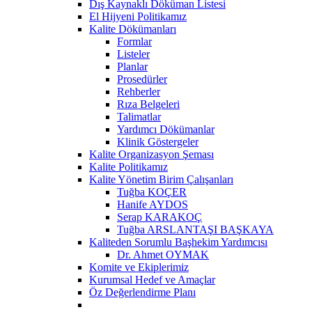
Dış Kaynaklı Döküman Listesi
El Hijyeni Politikamız
Kalite Dökümanları
Formlar
Listeler
Planlar
Prosedürler
Rehberler
Rıza Belgeleri
Talimatlar
Yardımcı Dökümanlar
Klinik Göstergeler
Kalite Organizasyon Şeması
Kalite Politikamız
Kalite Yönetim Birim Çalışanları
Tuğba KOÇER
Hanife AYDOS
Serap KARAKOÇ
Tuğba ARSLANTAŞI BAŞKAYA
Kaliteden Sorumlu Başhekim Yardımcısı
Dr. Ahmet OYMAK
Komite ve Ekiplerimiz
Kurumsal Hedef ve Amaçlar
Öz Değerlendirme Planı