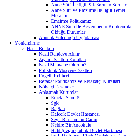
Anne Sütü İle ilgili Sık Sorulan Sorular
Anne Sütü ve Emzirme İle İlgili Temel
Mesajlar
Emzirme Politikamız
ANNE Sütü İle Beslenmenin Kontrendike
Olduğu Durumlar
Annelik Yolculuğu Uygulaması
Yönlendirme
Hasta Rehberi
Nasıl Randevu Alınır
Ziyaret Saatleri Kuralları
Nasıl Muayene Olurum?
Poliklinik Muayene Saatleri
Engelli Rehberi
Refakat Politikamız ve Refakatçi Kuralları
Nöbetçi Eczaneler
Anlaşmalı Kurumlar
Emekli Sandığı
Sgk
Bağkur
Kalecik Devlet Hastanesi
Seyit Burhanettin Camii
Nehire Bir Anaokulu
Halil Şıvgın Çubuk Devlet Hastanesi
Prof. Dr. Nusret Fişek Mesleki ve Teknik