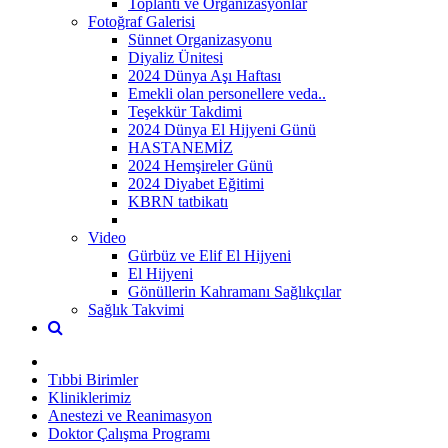
Toplantı ve Organizasyonlar
Fotoğraf Galerisi
Sünnet Organizasyonu
Diyaliz Ünitesi
2024 Dünya Aşı Haftası
Emekli olan personellere veda..
Teşekkür Takdimi
2024 Dünya El Hijyeni Günü
HASTANEMİZ
2024 Hemşireler Günü
2024 Diyabet Eğitimi
KBRN tatbikatı
Video
Gürbüz ve Elif El Hijyeni
El Hijyeni
Gönüllerin Kahramanı Sağlıkçılar
Sağlık Takvimi
Tıbbi Birimler
Kliniklerimiz
Anestezi ve Reanimasyon
Doktor Çalışma Programı