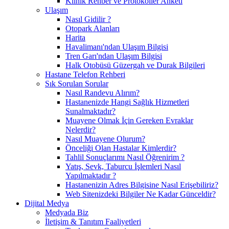
Klinik Rehber ve Protokoller Anketi
Ulaşım
Nasıl Gidilir ?
Otopark Alanları
Harita
Havalimanı'ndan Ulaşım Bilgisi
Tren Garı'ndan Ulaşım Bilgisi
Halk Otobüsü Güzergah ve Durak Bilgileri
Hastane Telefon Rehberi
Sık Sorulan Sorular
Nasıl Randevu Alırım?
Hastanenizde Hangi Sağlık Hizmetleri
Sunalmaktadır?
Muayene Olmak İçin Gereken Evraklar
Nelerdir?
Nasıl Muayene Olurum?
Önceliği Olan Hastalar Kimlerdir?
Tahlil Sonuçlarımı Nasıl Öğrenirim ?
Yatış, Sevk, Taburcu İşlemleri Nasıl
Yapılmaktadır ?
Hastanenizin Adres Bilgisine Nasıl Erişebiliriz?
Web Sitenizdeki Bilgiler Ne Kadar Günceldir?
Dijital Medya
Medyada Biz
İletişim & Tanıtım Faaliyetleri