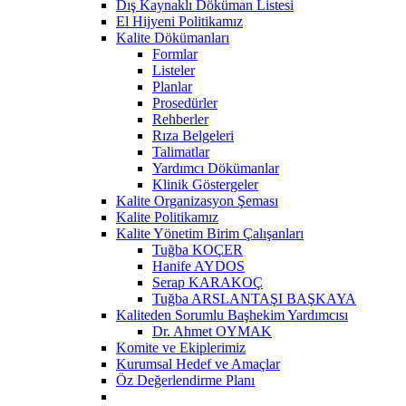
Dış Kaynaklı Döküman Listesi
El Hijyeni Politikamız
Kalite Dökümanları
Formlar
Listeler
Planlar
Prosedürler
Rehberler
Rıza Belgeleri
Talimatlar
Yardımcı Dökümanlar
Klinik Göstergeler
Kalite Organizasyon Şeması
Kalite Politikamız
Kalite Yönetim Birim Çalışanları
Tuğba KOÇER
Hanife AYDOS
Serap KARAKOÇ
Tuğba ARSLANTAŞI BAŞKAYA
Kaliteden Sorumlu Başhekim Yardımcısı
Dr. Ahmet OYMAK
Komite ve Ekiplerimiz
Kurumsal Hedef ve Amaçlar
Öz Değerlendirme Planı