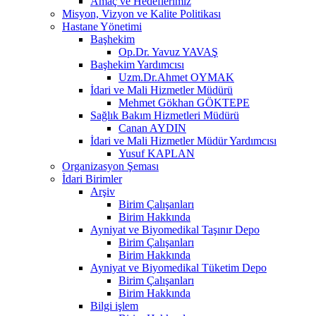
Amaç ve Hedeflerimiz
Misyon, Vizyon ve Kalite Politikası
Hastane Yönetimi
Başhekim
Op.Dr. Yavuz YAVAŞ
Başhekim Yardımcısı
Uzm.Dr.Ahmet OYMAK
İdari ve Mali Hizmetler Müdürü
Mehmet Gökhan GÖKTEPE
Sağlık Bakım Hizmetleri Müdürü
Canan AYDIN
İdari ve Mali Hizmetler Müdür Yardımcısı
Yusuf KAPLAN
Organizasyon Şeması
İdari Birimler
Arşiv
Birim Çalışanları
Birim Hakkında
Ayniyat ve Biyomedikal Taşınır Depo
Birim Çalışanları
Birim Hakkında
Ayniyat ve Biyomedikal Tüketim Depo
Birim Çalışanları
Birim Hakkında
Bilgi işlem