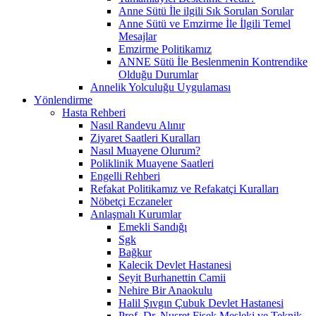
Anne Sütü İle ilgili Sık Sorulan Sorular
Anne Sütü ve Emzirme İle İlgili Temel
Mesajlar
Emzirme Politikamız
ANNE Sütü İle Beslenmenin Kontrendike
Olduğu Durumlar
Annelik Yolculuğu Uygulaması
Yönlendirme
Hasta Rehberi
Nasıl Randevu Alınır
Ziyaret Saatleri Kuralları
Nasıl Muayene Olurum?
Poliklinik Muayene Saatleri
Engelli Rehberi
Refakat Politikamız ve Refakatçi Kuralları
Nöbetçi Eczaneler
Anlaşmalı Kurumlar
Emekli Sandığı
Sgk
Bağkur
Kalecik Devlet Hastanesi
Seyit Burhanettin Camii
Nehire Bir Anaokulu
Halil Şıvgın Çubuk Devlet Hastanesi
Prof. Dr. Nusret Fişek Mesleki ve Teknik