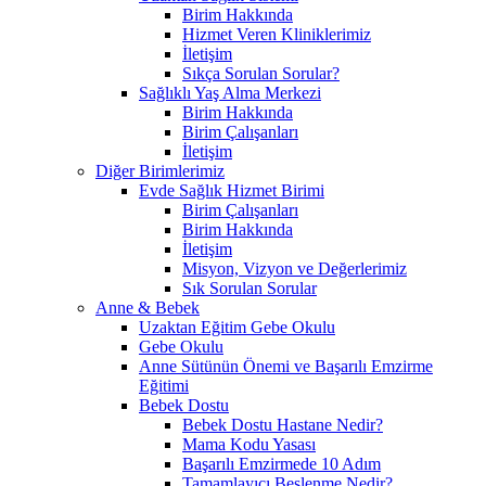
Birim Hakkında
Hizmet Veren Kliniklerimiz
İletişim
Sıkça Sorulan Sorular?
Sağlıklı Yaş Alma Merkezi
Birim Hakkında
Birim Çalışanları
İletişim
Diğer Birimlerimiz
Evde Sağlık Hizmet Birimi
Birim Çalışanları
Birim Hakkında
İletişim
Misyon, Vizyon ve Değerlerimiz
Sık Sorulan Sorular
Anne & Bebek
Uzaktan Eğitim Gebe Okulu
Gebe Okulu
Anne Sütünün Önemi ve Başarılı Emzirme
Eğitimi
Bebek Dostu
Bebek Dostu Hastane Nedir?
Mama Kodu Yasası
Başarılı Emzirmede 10 Adım
Tamamlayıcı Beslenme Nedir?