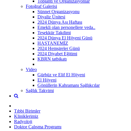
Toplantı ve Organizasyonlar
Fotoğraf Galerisi
Sünnet Organizasyonu
Diyaliz Ünitesi
2024 Dünya Aşı Haftası
Emekli olan personellere veda..
Teşekkür Takdimi
2024 Dünya El Hijyeni Günü
HASTANEMİZ
2024 Hemşireler Günü
2024 Diyabet Eğitimi
KBRN tatbikatı
Video
Gürbüz ve Elif El Hijyeni
El Hijyeni
Gönüllerin Kahramanı Sağlıkçılar
Sağlık Takvimi
Tıbbi Birimler
Kliniklerimiz
Radyoloji
Doktor Çalışma Programı