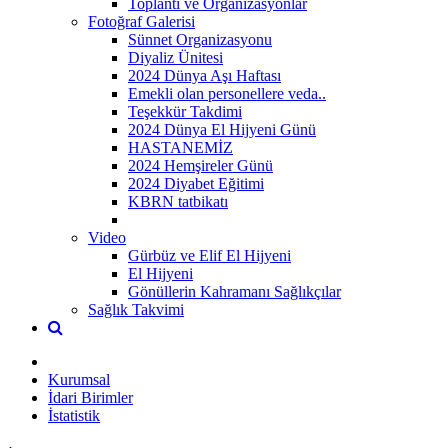
Toplantı ve Organizasyonlar
Fotoğraf Galerisi
Sünnet Organizasyonu
Diyaliz Ünitesi
2024 Dünya Aşı Haftası
Emekli olan personellere veda..
Teşekkür Takdimi
2024 Dünya El Hijyeni Günü
HASTANEMİZ
2024 Hemşireler Günü
2024 Diyabet Eğitimi
KBRN tatbikatı
Video
Gürbüz ve Elif El Hijyeni
El Hijyeni
Gönüllerin Kahramanı Sağlıkçılar
Sağlık Takvimi
Kurumsal
İdari Birimler
İstatistik