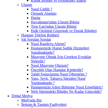
Klinik Rehber ve Protokoller Anketi
Ulaşım
Nasıl Gidilir ?
Otopark Alanları
Harita
Havalimanı'ndan Ulaşım Bilgisi
Tren Garı'ndan Ulaşım Bilgisi
Halk Otobüsü Güzergah ve Durak Bilgileri
Hastane Telefon Rehberi
Sık Sorulan Sorular
Nasıl Randevu Alırım?
Hastanenizde Hangi Sağlık Hizmetleri
Sunalmaktadır?
Muayene Olmak İçin Gereken Evraklar
Nelerdir?
Nasıl Muayene Olurum?
Önceliği Olan Hastalar Kimlerdir?
Tahlil Sonuçlarımı Nasıl Öğrenirim ?
Yatış, Sevk, Taburcu İşlemleri Nasıl
Yapılmaktadır ?
Hastanenizin Adres Bilgisine Nasıl Erişebiliriz?
Web Sitenizdeki Bilgiler Ne Kadar Günceldir?
Dijital Medya
Medyada Biz
İletişim & Tanıtım Faaliyetleri