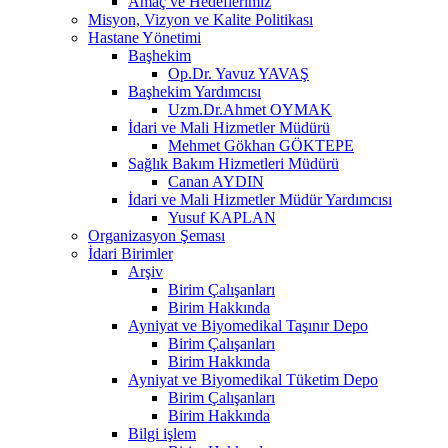
Amaç ve Hedeflerimiz
Misyon, Vizyon ve Kalite Politikası
Hastane Yönetimi
Başhekim
Op.Dr. Yavuz YAVAŞ
Başhekim Yardımcısı
Uzm.Dr.Ahmet OYMAK
İdari ve Mali Hizmetler Müdürü
Mehmet Gökhan GÖKTEPE
Sağlık Bakım Hizmetleri Müdürü
Canan AYDIN
İdari ve Mali Hizmetler Müdür Yardımcısı
Yusuf KAPLAN
Organizasyon Şeması
İdari Birimler
Arşiv
Birim Çalışanları
Birim Hakkında
Ayniyat ve Biyomedikal Taşınır Depo
Birim Çalışanları
Birim Hakkında
Ayniyat ve Biyomedikal Tüketim Depo
Birim Çalışanları
Birim Hakkında
Bilgi işlem