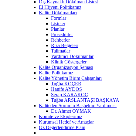
Dış Kaynaklı Döküman Listesi
El Hijyeni Politikamız
Kalite Dökümanları
Formlar
Listeler
Planlar
Prosedürler
Rehberler
Rıza Belgeleri
Talimatlar
Yardımcı Dökümanlar
Klinik Göstergeler
Kalite Organizasyon Şeması
Kalite Politikamız
Kalite Yönetim Birim Çalışanları
Tuğba KOÇER
Hanife AYDOS
Serap KARAKOÇ
Tuğba ARSLANTAŞI BAŞKAYA
Kaliteden Sorumlu Başhekim Yardımcısı
Dr. Ahmet OYMAK
Komite ve Ekiplerimiz
Kurumsal Hedef ve Amaçlar
Öz Değerlendirme Planı