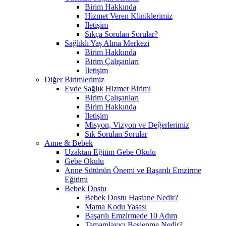
Birim Hakkında
Hizmet Veren Kliniklerimiz
İletişim
Sıkça Sorulan Sorular?
Sağlıklı Yaş Alma Merkezi
Birim Hakkında
Birim Çalışanları
İletişim
Diğer Birimlerimiz
Evde Sağlık Hizmet Birimi
Birim Çalışanları
Birim Hakkında
İletişim
Misyon, Vizyon ve Değerlerimiz
Sık Sorulan Sorular
Anne & Bebek
Uzaktan Eğitim Gebe Okulu
Gebe Okulu
Anne Sütünün Önemi ve Başarılı Emzirme
Eğitimi
Bebek Dostu
Bebek Dostu Hastane Nedir?
Mama Kodu Yasası
Başarılı Emzirmede 10 Adım
Tamamlayıcı Beslenme Nedir?