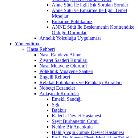
Anne Sütü İle ilgili Sık Sorulan Sorular
Anne Sütü ve Emzirme İle İlgili Temel
Mesajlar
Emzirme Politikamız
ANNE Sütü İle Beslenmenin Kontrendike
Olduğu Durumlar
Annelik Yolculuğu Uygulaması
Yönlendirme
Hasta Rehberi
Nasıl Randevu Alınır
Ziyaret Saatleri Kuralları
Nasıl Muayene Olurum?
Poliklinik Muayene Saatleri
Engelli Rehberi
Refakat Politikamız ve Refakatçi Kuralları
Nöbetçi Eczaneler
Anlaşmalı Kurumlar
Emekli Sandığı
Sgk
Bağkur
Kalecik Devlet Hastanesi
Seyit Burhanettin Camii
Nehire Bir Anaokulu
Halil Şıvgın Çubuk Devlet Hastanesi
Prof. Dr. Nusret Fişek Mesleki ve Teknik