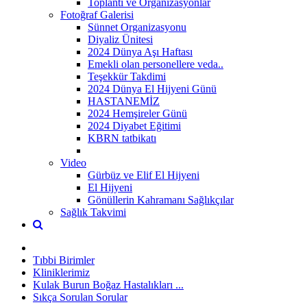
Toplantı ve Organizasyonlar
Fotoğraf Galerisi
Sünnet Organizasyonu
Diyaliz Ünitesi
2024 Dünya Aşı Haftası
Emekli olan personellere veda..
Teşekkür Takdimi
2024 Dünya El Hijyeni Günü
HASTANEMİZ
2024 Hemşireler Günü
2024 Diyabet Eğitimi
KBRN tatbikatı
Video
Gürbüz ve Elif El Hijyeni
El Hijyeni
Gönüllerin Kahramanı Sağlıkçılar
Sağlık Takvimi
Tıbbi Birimler
Kliniklerimiz
Kulak Burun Boğaz Hastalıkları ...
Sıkça Sorulan Sorular