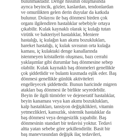
bulunmaktadır. Denge hissinin oluşmasında
ayrıca beyincik, gözler, kaslardan, tendonlardan
ve omurilikten gelen derin duyular da katkıda
bulunur. Dolayısı ile baş dönmesi birden çok
organı ilgilendiren hastalıklar sebebiyle ortaya
çıkabilir. Kulak kaynaklı olarak iç kulağı tutan
virütik ve bakteriyel hastalıklar, Meniere
hastalığı, iç kulağın kan akımı bozuklukları,
hareket hastalığı, iç kulak sıvısının orta kulağa
kaması, iç kulaktaki denge kanallarında
istenmeyen kristallerin oluşması, bazı cerrahi
yaklaşımlar gibi durumlar baş dönmesine sebep
olabilir. Kulak kaynaklı baş dönmeleri genellikle
çok şiddetlidir ve bulantı kusmada eşlik eder. Baş
dönmesi genellikle günlük aktiviteleri
engelleyecek şiddettedir. Bunun haricinde migren
atakları baş dönmesi ile birlikte seyredebilir.
Beyin ile ilgili tümörler ve dejeneratif hastalıklar,
beyin kanaması veya kan akımı bozuklukları,
kalp hastalıkları, tansiyon değişiklikleri, vitamin
yetmezlikleri, kansızlık, sistemik hastalıklar da
baş dönmesi veya dengesizlik yapabilir. Baş
dönmesinin standart bir tedavisi yoktur. Tedavi
altta yatan sebebe göre şekillendirilir. Basit bir
baş manevrasından değişik ilaç tedavileri,