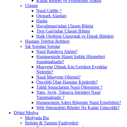
Klinik Rehber ve Protokoller Anketi
Ulaşım
Nasıl Gidilir ?
Otopark Alanları
Harita
Havalimanı'ndan Ulaşım Bilgisi
Tren Garı'ndan Ulaşım Bilgisi
Halk Otobüsü Güzergah ve Durak Bilgileri
Hastane Telefon Rehberi
Sık Sorulan Sorular
Nasıl Randevu Alırım?
Hastanenizde Hangi Sağlık Hizmetleri
Sunalmaktadır?
Muayene Olmak İçin Gereken Evraklar
Nelerdir?
Nasıl Muayene Olurum?
Önceliği Olan Hastalar Kimlerdir?
Tahlil Sonuçlarımı Nasıl Öğrenirim ?
Yatış, Sevk, Taburcu İşlemleri Nasıl
Yapılmaktadır ?
Hastanenizin Adres Bilgisine Nasıl Erişebiliriz?
Web Sitenizdeki Bilgiler Ne Kadar Günceldir?
Dijital Medya
Medyada Biz
İletişim & Tanıtım Faaliyetleri