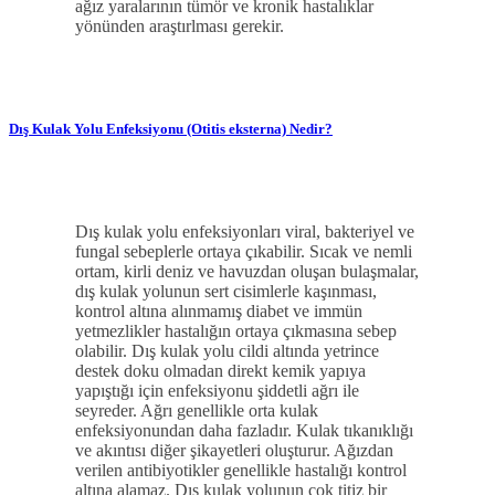
ağız yaralarının tümör ve kronik hastalıklar
yönünden araştırlması gerekir.
Dış Kulak Yolu Enfeksiyonu (Otitis eksterna) Nedir?
Dış kulak yolu enfeksiyonları viral, bakteriyel ve
fungal sebeplerle ortaya çıkabilir. Sıcak ve nemli
ortam, kirli deniz ve havuzdan oluşan bulaşmalar,
dış kulak yolunun sert cisimlerle kaşınması,
kontrol altına alınmamış diabet ve immün
yetmezlikler hastalığın ortaya çıkmasına sebep
olabilir. Dış kulak yolu cildi altında yetrince
destek doku olmadan direkt kemik yapıya
yapıştığı için enfeksiyonu şiddetli ağrı ile
seyreder. Ağrı genellikle orta kulak
enfeksiyonundan daha fazladır. Kulak tıkanıklığı
ve akıntısı diğer şikayetleri oluşturur. Ağızdan
verilen antibiyotikler genellikle hastalığı kontrol
altına alamaz. Dış kulak yolunun çok titiz bir