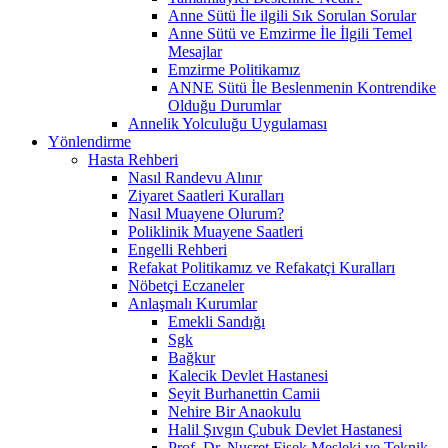
Anne Sütü İle ilgili Sık Sorulan Sorular
Anne Sütü ve Emzirme İle İlgili Temel
Mesajlar
Emzirme Politikamız
ANNE Sütü İle Beslenmenin Kontrendike
Olduğu Durumlar
Annelik Yolculuğu Uygulaması
Yönlendirme
Hasta Rehberi
Nasıl Randevu Alınır
Ziyaret Saatleri Kuralları
Nasıl Muayene Olurum?
Poliklinik Muayene Saatleri
Engelli Rehberi
Refakat Politikamız ve Refakatçi Kuralları
Nöbetçi Eczaneler
Anlaşmalı Kurumlar
Emekli Sandığı
Sgk
Bağkur
Kalecik Devlet Hastanesi
Seyit Burhanettin Camii
Nehire Bir Anaokulu
Halil Şıvgın Çubuk Devlet Hastanesi
Prof. Dr. Nusret Fişek Mesleki ve Teknik