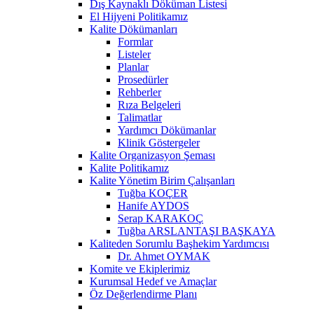
Dış Kaynaklı Döküman Listesi
El Hijyeni Politikamız
Kalite Dökümanları
Formlar
Listeler
Planlar
Prosedürler
Rehberler
Rıza Belgeleri
Talimatlar
Yardımcı Dökümanlar
Klinik Göstergeler
Kalite Organizasyon Şeması
Kalite Politikamız
Kalite Yönetim Birim Çalışanları
Tuğba KOÇER
Hanife AYDOS
Serap KARAKOÇ
Tuğba ARSLANTAŞI BAŞKAYA
Kaliteden Sorumlu Başhekim Yardımcısı
Dr. Ahmet OYMAK
Komite ve Ekiplerimiz
Kurumsal Hedef ve Amaçlar
Öz Değerlendirme Planı