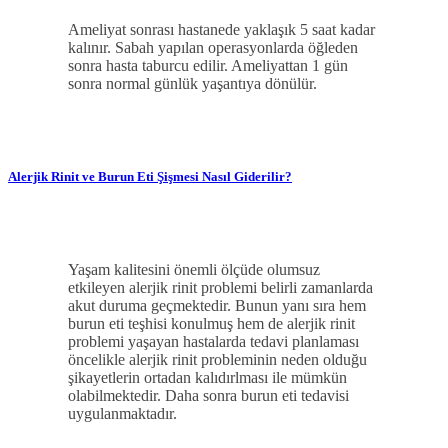
Ameliyat sonrası hastanede yaklaşık 5 saat kadar
kalınır. Sabah yapılan operasyonlarda öğleden
sonra hasta taburcu edilir. Ameliyattan 1 gün
sonra normal günlük yaşantıya dönülür.
Alerjik Rinit ve Burun Eti Şişmesi Nasıl Giderilir?
Yaşam kalitesini önemli ölçüde olumsuz
etkileyen alerjik rinit problemi belirli zamanlarda
akut duruma geçmektedir. Bunun yanı sıra hem
burun eti teşhisi konulmuş hem de alerjik rinit
problemi yaşayan hastalarda tedavi planlaması
öncelikle alerjik rinit probleminin neden olduğu
şikayetlerin ortadan kalıdırlması ile mümkün
olabilmektedir. Daha sonra burun eti tedavisi
uygulanmaktadır.