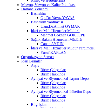
Amaç ve Hedeflerimiz
Misyon, Vizyon ve Kalite Politikası
Hastane Yönetimi
Başhekim
Op.Dr. Yavuz YAVAŞ
Başhekim Yardımcısı
Uzm.Dr.Ahmet OYMAK
İdari ve Mali Hizmetler Müdürü
Mehmet Gökhan GÖKTEPE
Sağlık Bakım Hizmetleri Müdürü
Canan AYDIN
İdari ve Mali Hizmetler Müdür Yardımcısı
Yusuf KAPLAN
Organizasyon Şeması
İdari Birimler
Arşiv
Birim Çalışanları
Birim Hakkında
Ayniyat ve Biyomedikal Taşınır Depo
Birim Çalışanları
Birim Hakkında
Ayniyat ve Biyomedikal Tüketim Depo
Birim Çalışanları
Birim Hakkında
Bilgi işlem