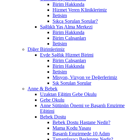
Birim Hakkında
Hizmet Veren Kliniklerimiz
İletişim
Sıkça Sorulan Sorular?
Sağlıklı Yaş Alma Merkezi
Birim Hakkında
Birim Çalışanları
İletişim
Diğer Birimlerimiz
Evde Sağlık Hizmet Birimi
Birim Çalışanları
Birim Hakkında
İletişim
Misyon, Vizyon ve Değerlerimiz
Sık Sorulan Sorular
Anne & Bebek
Uzaktan Eğitim Gebe Okulu
Gebe Okulu
Anne Sütünün Önemi ve Başarılı Emzirme
Eğitimi
Bebek Dostu
Bebek Dostu Hastane Nedir?
Mama Kodu Yasası
Başarılı Emzirmede 10 Adım
Tamamlayıcı Beslenme Nedir?